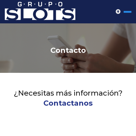
Contacto
¿Necesitas más información?
Contactanos