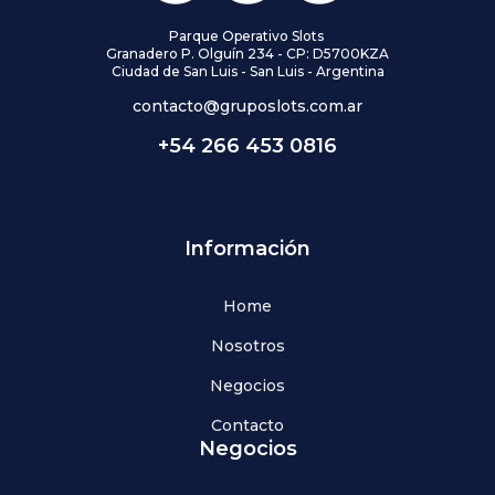
Parque Operativo Slots
Granadero P. Olguín 234 - CP: D5700KZA
Ciudad de San Luis - San Luis - Argentina
contacto@gruposlots.com.ar
+54 266 453 0816
Información
Home
Nosotros
Negocios
Contacto
Negocios