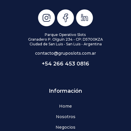
Parque Operativo Slots
Granadero P. Olguín 234 - CP: D5700KZA
Ciudad de San Luis - San Luis - Argentina
contacto@gruposlots.com.ar
+54 266 453 0816
Información
Home
Nosotros
Negocios