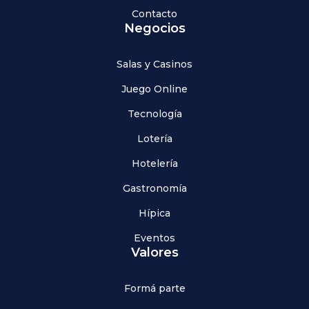
Contacto
Negocios
Salas y Casinos
Juego Online
Tecnología
Lotería
Hotelería
Gastronomía
Hípica
Eventos
Valores
Formá parte